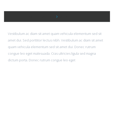
Do I have to pay for updates?
Vestibulum ac diam sit amet quam vehicula elementum sed sit
amet dui. Sed porttitor lectus nibh. Vestibulum ac diam sit amet
quam vehicula elementum sed sit amet dui. Donec rutrum
congue leo eget malesuada. Cras ultricies ligula sed magna
dictum porta. Donec rutrum congue leo eget