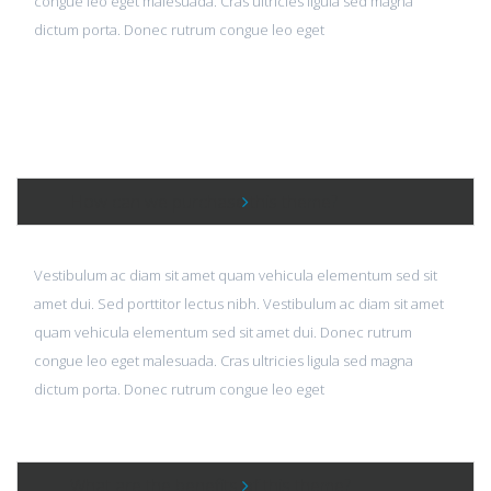
congue leo eget malesuada. Cras ultricies ligula sed magna
dictum porta. Donec rutrum congue leo eget
How can we purchase this theme?
Vestibulum ac diam sit amet quam vehicula elementum sed sit
amet dui. Sed porttitor lectus nibh. Vestibulum ac diam sit amet
quam vehicula elementum sed sit amet dui. Donec rutrum
congue leo eget malesuada. Cras ultricies ligula sed magna
dictum porta. Donec rutrum congue leo eget
What are the benefits of this theme?