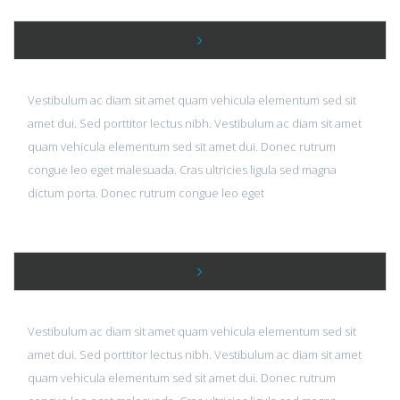
How can I get the support?
Vestibulum ac diam sit amet quam vehicula elementum sed sit
amet dui. Sed porttitor lectus nibh. Vestibulum ac diam sit amet
quam vehicula elementum sed sit amet dui. Donec rutrum
congue leo eget malesuada. Cras ultricies ligula sed magna
dictum porta. Donec rutrum congue leo eget
Do I have to pay for updates?
Vestibulum ac diam sit amet quam vehicula elementum sed sit
amet dui. Sed porttitor lectus nibh. Vestibulum ac diam sit amet
quam vehicula elementum sed sit amet dui. Donec rutrum