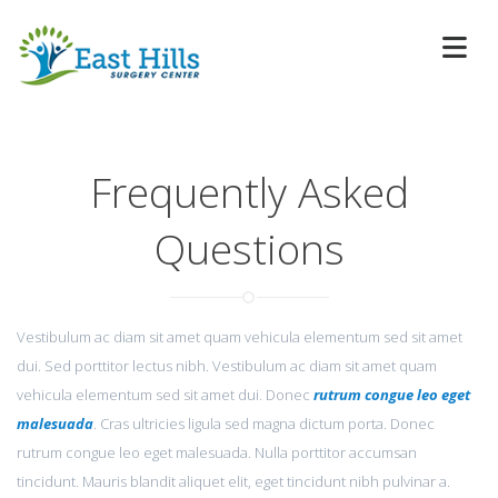
Frequently Asked
Questions
Vestibulum ac diam sit amet quam vehicula elementum sed sit amet
dui. Sed porttitor lectus nibh. Vestibulum ac diam sit amet quam
vehicula elementum sed sit amet dui. Donec
rutrum congue leo eget
malesuada
. Cras ultricies ligula sed magna dictum porta. Donec
rutrum congue leo eget malesuada. Nulla porttitor accumsan
tincidunt. Mauris blandit aliquet elit, eget tincidunt nibh pulvinar a.