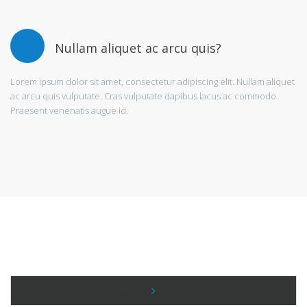
Nullam aliquet ac arcu quis?
Lorem ipsum dolor sit amet, consectetur adipiscing elit. Nullam aliquet
ac arcu quis vulputate. Cras vulputate dapibus lacus ac commodo.
Praesent venenatis augue id.
How can we purchase this theme?